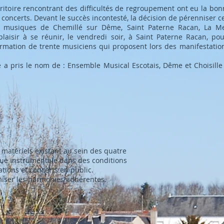
ritoire rencontrant des difficultés de regroupement ont eu la bon
oncerts. Devant le succès incontesté, la décision de pérenniser ce
s musiques de Chemillé sur Dême, Saint Paterne Racan, La Mem
laisir à se réunir, le vendredi soir, à Saint Paterne Racan, po
mation de trente musiciens qui proposent lors des manifestatio
e a pris le nom de : Ensemble Musical Escotais, Dême et Choisille
matériels existant au sein des quatre
ue instrumentale dans des conditions
tions et concerts en public.
miser les harmonies adhérentes.