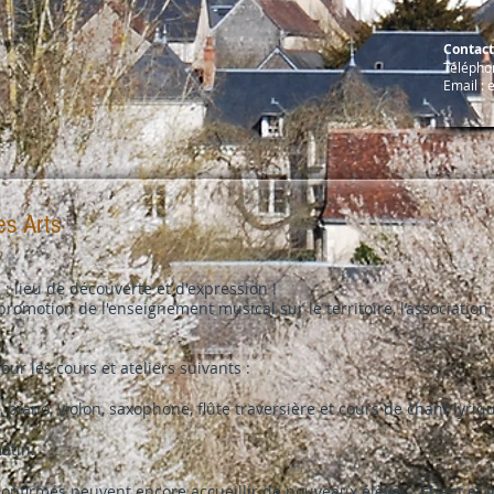
Contac
Téléphon
Email :
es Arts
: lieu de découverte et d'expression !
motion de l'enseignement musical sur le territoire, l’association f
our les cours et ateliers suivants :
 piano, violon, saxophone, flûte traversière et cours de chant lyriq
atin.
onfirmés peuvent encore accueillir de nouveaux élèves : chant et 