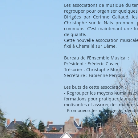
Les associations de musique du ter
regrouper pour organiser quelques c
Dirigées par Corinne Galtaud, le
Christophe sur le Nais prennent p
communs. C'est maintenant une for
de qualité.
Cette nouvelle association musical
fixé à Chemillé sur Dême.
Bureau de l'Ensemble Musical :
Président : Frédéric Cuvier
Trésorier : Christophe Morin
Secrétaire : Fabienne Perroux
Les buts de cette association :
- Regrouper les moyens humains et 
formations pour pratiquer la musiq
motivantes et assurer des manifesta
- Promouvoir les échanges et dyna