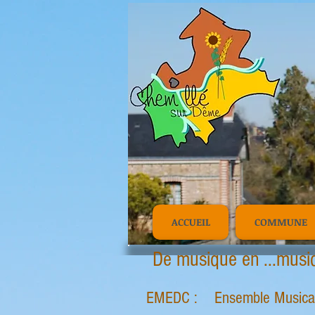
Il est arrivé ! Q
ACCUEIL
COMMUNE
De musique en ...musiq
EMEDC : Ensemble Musical E