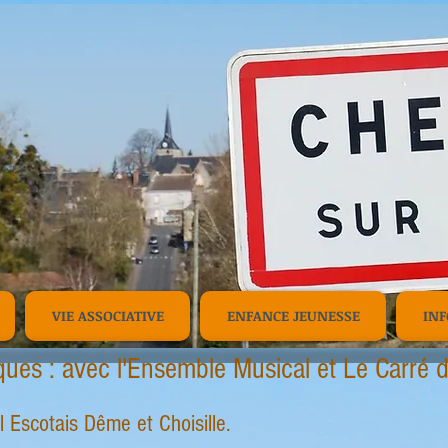
SCD n°96
VIE ASSOCIATIVE
ENFANCE JEUNESSE
INF
ues : avec l'Ensemble Musical et Le Carré d
scotais Dême et Choisille.