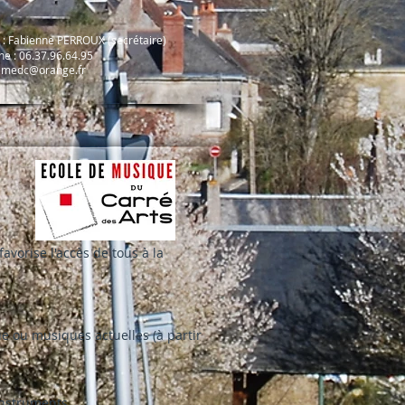
t
: Fabienne PERROUX (secrétaire)
e : 06.37.96.64.95
emedc@orange.fr
avorise l'accès de tous à la
ue ou musiques actuelles (à partir
instruments.