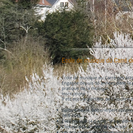
Ecole de musique du Carré d
École de musique du Carré des Arts 
Engagée depuis 30 années dans la pro
pratique de la musique.
Inscriptions
Il est encore possible de s'inscrire p
Guitare/basse, batterie/percussions,
de 6 ans).
Éveil musical (4-6 ans) : le samedi m
Chorale ado-adulte : le jeudi soir.
Les ensembles pour les musiciens c