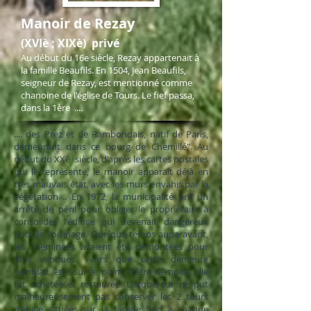
Manoir de Rezay
(XVIè ; XIXè) privé
Au début du 16e siècle, Rezay appartenait à
la famille Beaufils. En 1504, Jean Beaufils,
seigneur de Rezay, est mentionné comme
chanoine de l'église de Tours. Le fief passa,
dans la 1ère
....
....
des Prez et de Rambondais, natif de Paris,
demeurant dans ce bourg de Chemillé". Au
début du XXè siècle, d'après les cartes postales
qui le représente, le manoir apparaît déjà en
très mauvais état, avec les murs envahis par la
végétation .. En 1972, la municipalité prit un
arrêté de péril pour obliger le propriétaire à
consolider l'édifice qui devenait dangereux
pour le voisinage. Quelque temps auparavant,
les cheminées avaient été démontées pour
être vendues. Alors que cette demeure
semblait être sur le point d'être démolie, elle
fut achetée et restaurée. L'acquéreur ne put
malheureusement pas conserver les 2 tours
d'angle situées sur la façade Sud à chaque