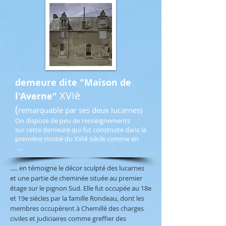
demeure dite "Maison de
XVIè
l'Averne"
(
remarquable par ses deux lucarnes)
On dispose de peu de renseignements
sur cette demeure qui fut construite dans la
première moitié du XVIè siècle comme en
....
..... en témoigne le décor sculpté des lucarnes
et une partie de cheminée située au premier
étage sur le pignon Sud. Elle fut occupée au 18e
et 19e siècles par la famille Rondeau, dont les
membres occupèrent à Chemillé des charges
civiles et judiciaires comme greffier des