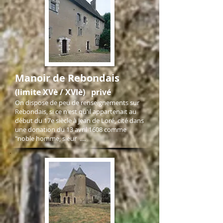
Manoir de Rebondais
(limite XVè / XVIè) privé
On dispose de peu de renseignements sur
Rebondais, si ce n'est qu'il appartenait au
début du 17e siècle à Jean de Loré, cité dans
une donation du 13 avril 1608 comme
"noble homme,
sieur ....