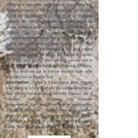
1850, une nouvelle sacristie est construite sur
l'emplacement de l'ancien cimetière, sur le mur
Nord de l'église entre le chevet et la chapelle
latérale. En 1865, l'église est agrandie, selon les
plans dressés par M. Travers, architecte à la
Châtre, par l'ajout de trois chapelles
supplémentaires : deux sur le mur Nord et une
sur le mur Sud dans la partie Ouest. En 1873, le
lambris de la nef est remplacé par une voûte
en briques selon les plans de l'abbé Brisacier.
En 1968, une porte d'entrée est percée sur le
mur Nord, afin de faciliter le service funèbre.
Elle fut réalisée sur le même modèle que celle
existant sur la façade Sud.
description
: Eglise à 3 vaisseaux avec chevet
plat dans le prolongement du vaisseau central.
Bas côtés Nord et Sud formés chacun de 3
travées. Voûtes d'ogives en briques
recouvertes d'un enduit en pierre appareillée.
Chapelles latérales : Fenêtres en arc ogival et
pignons découverts. Encadrement des baies,
chaînage s d'angle et contreforts en pierre de
taille. Tour Clocher situé sur la façade Ouest.