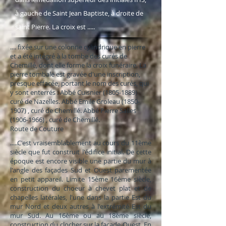
à gauche de Saint Jean Baptiste, à droite de
saint Pierre. La croix est .....
.... fixée sur une colonne cylindrique en pierre
et a été intégré à la tombe des curés de
Chemillé, dont elle forme la croix funéraire. La
pierre tombale est gravée d'une inscription,
presque effacée, portant le nom des curés, qui
y sont enterrés : Abbé Cuisnier
(1805-1889)
curé de Nazelles. Abbé Emile Groleau
(1850-
1907)
, curé de Chemillé. Abbé Pierre Salles
(1906-1966)
, curé de Chemillé.
Route de Couture
.....C'est vraisemblablement au cours du 11ème
siècle que fut construit l'édifice initial. De cette
époque est encore visible une partie du mur à
l'angle des façades Sud et Ouest parementée
en petit appareil. Limite 15ème 16ème siècle,
construction du choeur à chevet plat et de
chapelles latérales, l'une dans la partie Est du
mur Nord et deux autres à l'extrémité Est du
mur Sud. Au 16ème ou au 18ème siècle,
construction du clocher sur la façade Ouest. En