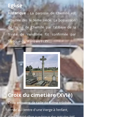
Eglise
Historique
: La paroisse de Chemillé est
attestée dès le 9ème siècle. La possession
de l'église de Chemillé par l'abbaye de la
Trinité de Vendôme fût confirmée par
l'évêque du Mans en 1135.....
Croix du cimetière (XVIè)
Croix en pierre de taille de forme trilobée
ornée au centre d'une Vierge à l'enfant,
dans lemédaillon supérieur des initiales IHS,