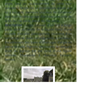
angle. Seul un soubassement de cette tour
subsiste à l'angle Est. Le propriétaire actuel, qui
lui a succédé, demeure soucieux de conserver
avec soin ce témoignage d'architecture civile de
la fin du 15e siècle, début du 16e siècle.
description :
Logis, couvert d'un toit à longs
pans, doté au centre de la façade Nord d'une
tourelle d'escalier pentagonale, couverte d'un
toit polygonal. Baies rectangulaires à meneaux.
Encadrement des baies et chaînages d'angle en
pierre de taille. Pignons découverts, le rampant
droit du pignon Est est orné d'une figure
animale. Charpente à chevrons formant
fermes.
Chateau de la Marchère